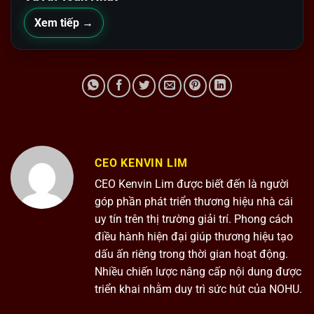
Xem tiếp →
CEO KENVIN LIM
CEO Kenvin Lim được biết đến là người
góp phần phát triển thương hiệu nhà cái
uy tín trên thị trường giải trí. Phong cách
điều hành hiện đại giúp thương hiệu tạo
dấu ấn riêng trong thời gian hoạt động.
Nhiều chiến lược nâng cấp nội dung được
triển khai nhằm duy trì sức hút của NOHU.