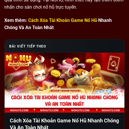
nhấn cho sân chơi nổ hũ trực tuyến.
Xem thêm:
Cách Xóa Tài Khoản Game Nổ Hũ
Nhanh
Chóng Và An Toàn Nhất
BÀI VIẾT TIẾP THEO
Cách Xóa Tài Khoản Game Nổ Hũ Nhanh Chóng
Và An Toàn Nhất