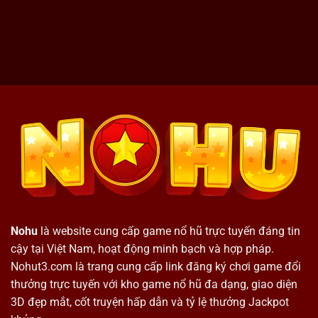
Nohu
là website cung cấp game nổ hũ trực tuyến đáng tin
cậy tại Việt Nam, hoạt động minh bạch và hợp pháp.
Nohut3.com là trang cung cấp link đăng ký chơi game đổi
thưởng trực tuyến với kho game nổ hũ đa dạng, giao diện
3D đẹp mắt, cốt truyện hấp dẫn và tỷ lệ thưởng Jackpot