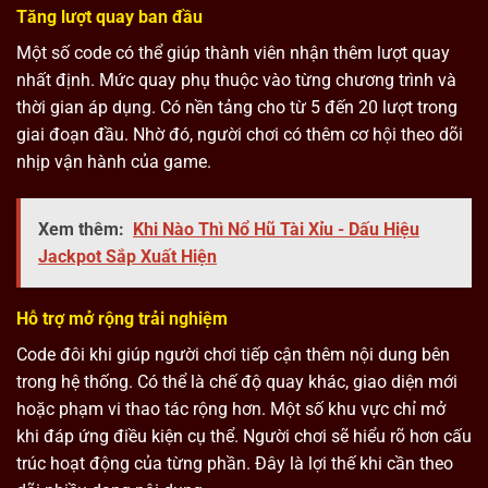
Tăng lượt quay ban đầu
Một số code có thể giúp thành viên nhận thêm lượt quay
nhất định. Mức quay phụ thuộc vào từng chương trình và
thời gian áp dụng. Có nền tảng cho từ 5 đến 20 lượt trong
giai đoạn đầu. Nhờ đó, người chơi có thêm cơ hội theo dõi
nhịp vận hành của game.
Xem thêm:
Khi Nào Thì Nổ Hũ Tài Xỉu - Dấu Hiệu
Jackpot Sắp Xuất Hiện
Hỗ trợ mở rộng trải nghiệm
Code đôi khi giúp người chơi tiếp cận thêm nội dung bên
trong hệ thống. Có thể là chế độ quay khác, giao diện mới
hoặc phạm vi thao tác rộng hơn. Một số khu vực chỉ mở
khi đáp ứng điều kiện cụ thể. Người chơi sẽ hiểu rõ hơn cấu
trúc hoạt động của từng phần. Đây là lợi thế khi cần theo