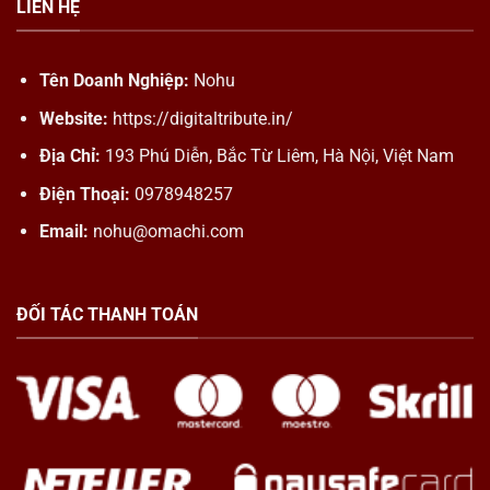
LIÊN HỆ
Tên Doanh Nghiệp:
Nohu
Website:
https://digitaltribute.in/
Địa Chỉ:
193 Phú Diễn, Bắc Từ Liêm, Hà Nội, Việt Nam
Điện Thoại:
0978948257
Email:
nohu@omachi.com
ĐỐI TÁC THANH TOÁN