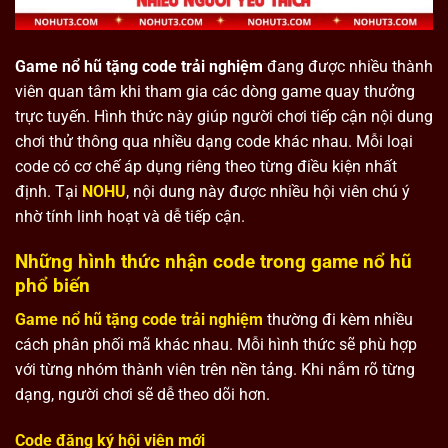
Game nổ hũ tặng code trải nghiệm
đang được nhiều thành
viên quan tâm khi tham gia các dòng game quay thưởng
trực tuyến. Hình thức này giúp người chơi tiếp cận nội dung
chơi thử thông qua nhiều dạng code khác nhau. Mỗi loại
code có cơ chế áp dụng riêng theo từng điều kiện nhất
định. Tại
NOHU
, nội dung này được nhiều hội viên chú ý
nhờ tính linh hoạt và dễ tiếp cận.
Những hình thức nhận code trong game nổ hũ
phổ biến
Game nổ hũ tặng code trải nghiệm
thường đi kèm nhiều
cách phân phối mã khác nhau. Mỗi hình thức sẽ phù hợp
với từng nhóm thành viên trên nền tảng. Khi nắm rõ từng
dạng, người chơi sẽ dễ theo dõi hơn.
Code đăng ký hội viên mới