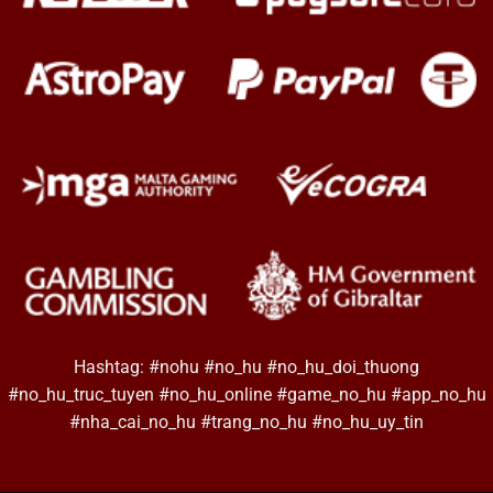
Hashtag: #nohu #no_hu #no_hu_doi_thuong
#no_hu_truc_tuyen #no_hu_online #game_no_hu #app_no_hu
#nha_cai_no_hu #trang_no_hu #no_hu_uy_tin