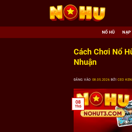
Bỏ
qua
nội
dung
NỔ HŨ
NẠP 
Cách Chơi Nổ Hũ
Nhuận
ĐĂNG VÀO
08.05.2026
BỞI
CEO KEN
08
Th5