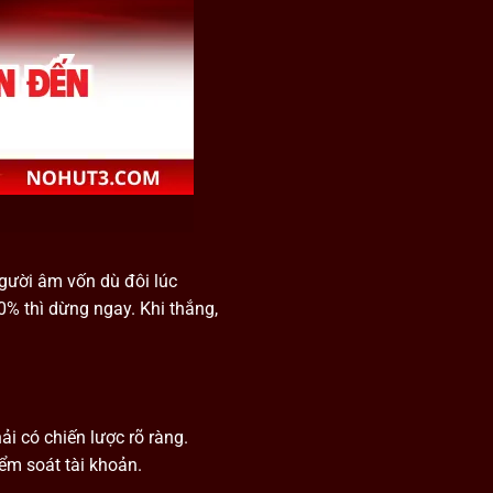
gười âm vốn dù đôi lúc
30% thì dừng ngay. Khi thắng,
i có chiến lược rõ ràng.
iểm soát tài khoản.