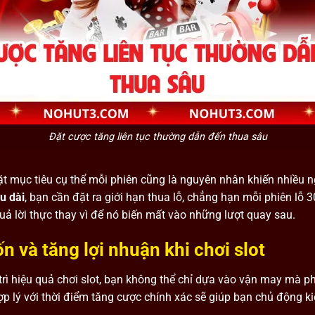
Đặt cược tăng liên tục thường dẫn đến thua sâu
t mục tiêu cụ thể mỗi phiên cũng là nguyên nhân khiến nhiều n
âu dài
, bạn cần đặt ra giới hạn thua lỗ, chẳng hạn mỗi phiên lỗ 
quả lời thực thay vì để nó biến mất vào những lượt quay sau.
n và tăng lợi nhuận khi chơi slot
trì hiệu quả chơi slot, bạn không thể chỉ dựa vào vận may mà phả
ợp lý với thời điểm tăng cược chính xác sẽ giúp bạn chủ động k