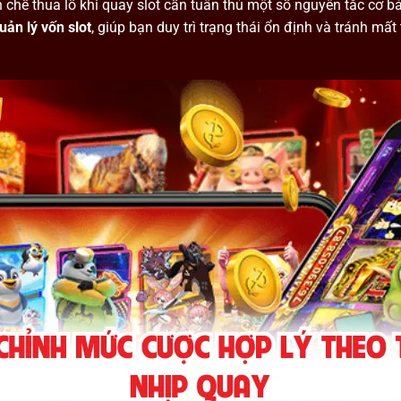
hế thua lỗ khi quay slot cần tuân thủ một số nguyên tắc cơ bản
uản lý vốn slot
, giúp bạn duy trì trạng thái ổn định và tránh mất