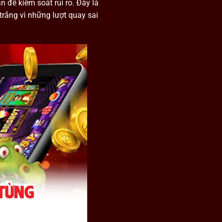
 để kiểm soát rủi ro. Đây là
 trắng vì những lượt quay sai