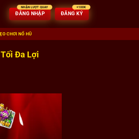
ĐĂNG NHẬP
ĐĂNG KÝ
ẸO CHƠI NỔ HŨ
Tối Đa Lợi