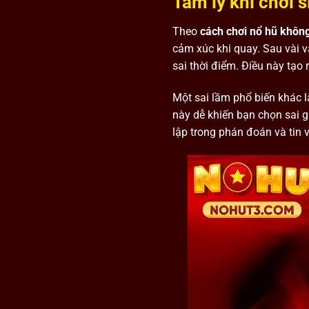
Tâm lý khi chơi 
Theo
cách chơi nổ hũ không
cảm xúc khi quay. Sau vài v
sai thời điểm. Điều này tạo 
Một sai lầm phổ biến khác là
này dễ khiến bạn chọn sai 
lập trong phán đoán và tin 