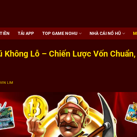
TIỀN
TẢI APP
TOP GAME NOHU
NHÀ CÁI NỔ HŨ
M
 Không Lỗ – Chiến Lược Vốn Chuẩn, 
VIN LIM