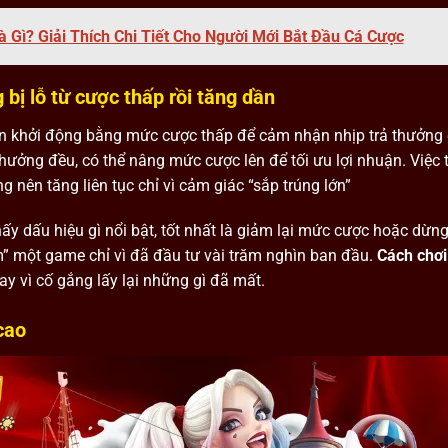
à Gì? Giải Thích Chi Tiết Cho Người Mới Bắt Đầu Cá Cược
bị lỗ từ cược thấp rồi tăng dần
 nên khởi động bằng mức cược thấp để cảm nhận nhịp trả thưởn
thưởng đều, có thể nâng mức cược lên để tối ưu lợi nhuận. Việc
ng nên tăng liên tục chỉ vì cảm giác “sắp trúng lớn”
ấy dấu hiệu gì nổi bật, tốt nhất là giảm lại mức cược hoặc dừn
 một game chỉ vì đã đầu tư vài trăm nghìn ban đầu.
Cách chơi
hay vì cố gắng lấy lại những gì đã mất.
cao