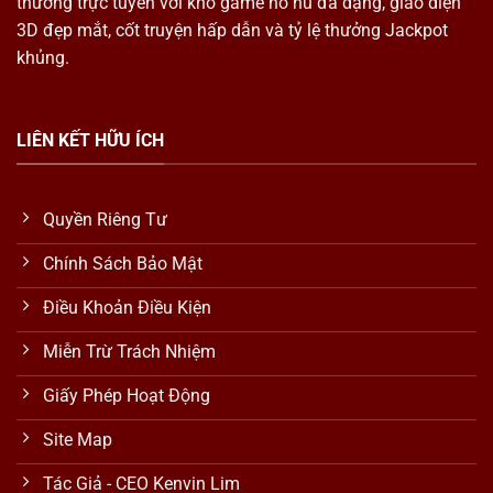
thưởng trực tuyến với kho game nổ hũ đa dạng, giao diện
3D đẹp mắt, cốt truyện hấp dẫn và tỷ lệ thưởng Jackpot
khủng.
LIÊN KẾT HỮU ÍCH
Quyền Riêng Tư
Chính Sách Bảo Mật
Điều Khoản Điều Kiện
Miễn Trừ Trách Nhiệm
Giấy Phép Hoạt Động
Site Map
Tác Giả - CEO Kenvin Lim