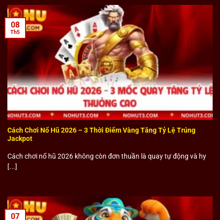
08
Th5
Cách Chơi Nổ Hũ 2026 – 3 Thời Điểm Vàng Tăng Tỷ Lệ Trúng
Jackpot
Cách chơi nổ hũ 2026 không còn đơn thuần là quay tự động và hy
[...]
07