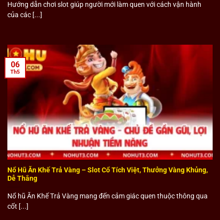
Hướng dẫn chơi slot giúp người mới làm quen với cách vận hành
của các [...]
06
Th5
Nổ Hũ Ăn Khế Trả Vàng – Slot Cổ Tích Việt, Thưởng Vàng Khủng,
Dễ Thắng
Nổ hũ Ăn Khế Trả Vàng mang đến cảm giác quen thuộc thông qua
cốt [...]