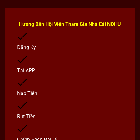
Hướng Dẫn Hội Viên Tham Gia Nhà Cái NOHU
Đăng Ký
Tải APP
Nạp Tiền
Rút Tiền
Chính Sách Đại Lý