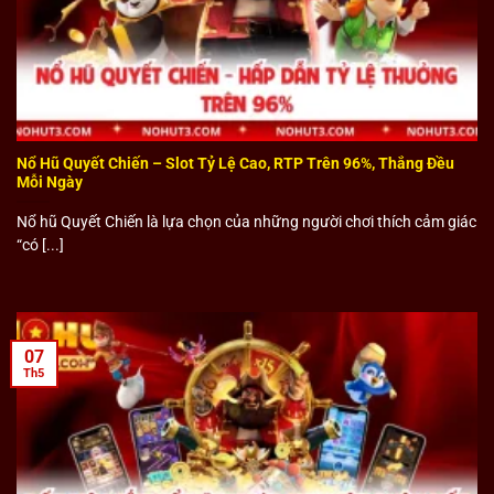
Nổ Hũ Quyết Chiến – Slot Tỷ Lệ Cao, RTP Trên 96%, Thắng Đều
Mỗi Ngày
Nổ hũ Quyết Chiến là lựa chọn của những người chơi thích cảm giác
“có [...]
07
Th5